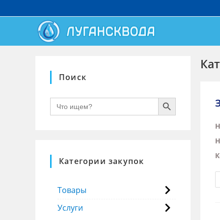
Кат
Поиск
SEARCH BUTTON
Search
for:
Н
Н
К
Категории закупок
Товары
Услуги