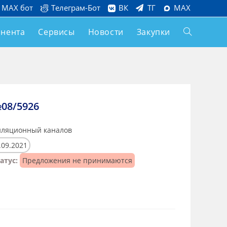
MAX бот
Телеграм-Бот
ВК
ТГ
MAX
онента
Сервисы
Новости
Закупки
08/5926
иляционный каналов
.09.2021
атус:
Предложения не принимаются