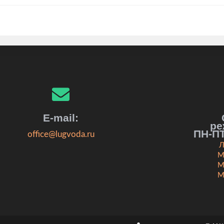
E-mail:
ре
ПН-ПТ
office@lugvoda.ru
Л
М
М
М