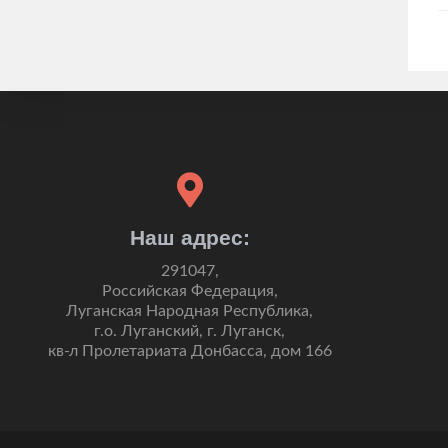
Наш адрес:
291047,
Российская Федерация,
Луганская Народная Республика,
г.о. Луганский, г. Луганск,
кв-л Пролетариата Донбасса, дом 166