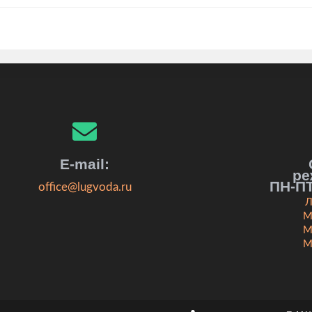
E-mail:
ре
ПН-ПТ
office@lugvoda.ru
Л
М
М
М