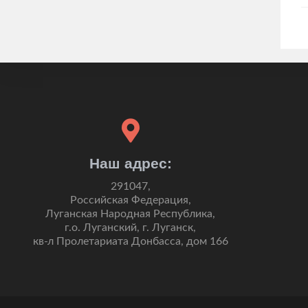
Наш адрес:
291047,
Российская Федерация,
Луганская Народная Республика,
г.о. Луганский, г. Луганск,
кв-л Пролетариата Донбасса, дом 166