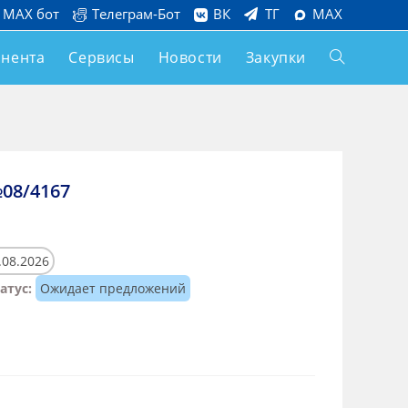
MAX бот
Телеграм-Бот
ВК
ТГ
MAX
онента
Сервисы
Новости
Закупки
08/4167
.08.2026
атус:
Ожидает предложений