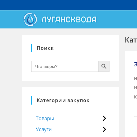
Кат
Поиск
SEARCH BUTTON
Search
for:
Н
Н
К
Категории закупок
Товары
Услуги