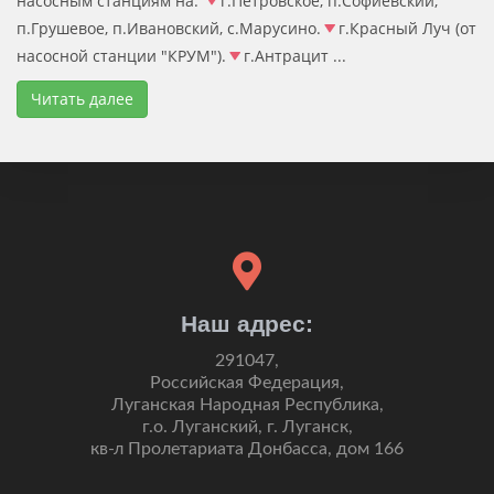
насосным станциям на:
г.Петровское, п.Софиевский,
п.Грушевое, п.Ивановский, с.Марусино.
г.Красный Луч (от
насосной станции "КРУМ").
г.Антрацит ...
Читать далее
Наш адрес:
291047,
Российская Федерация,
Луганская Народная Республика,
г.о. Луганский, г. Луганск,
кв-л Пролетариата Донбасса, дом 166