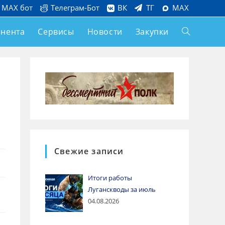
MAX бот
Телеграм-Бот
ВК
ТГ
MAX
онента
Сервисы
Новости
Закупки
Свежие записи
Итоги работы
Луганскводы за июль
04.08.2026