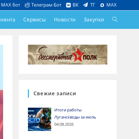
MAX бот
Телеграм-Бот
ВК
ТГ
MAX
онента
Сервисы
Новости
Закупки
Свежие записи
Итоги работы
Луганскводы за июль
04.08.2026