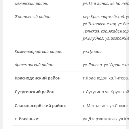
Ленинский район:
ул.15-я линия, кв.50 ле
Жовтневый район:
пер.Красноармейский, ул
ул.Тихоокеанская, ул.В
Тульская, гор.Академго
ул.Клубная, ул.Возрожд
Каменнобродский район:
уч.Цупова.
Артемовский район:
ул.Линева, ул.Украинска
Краснодонский район:
г.Краснодон кв.Титова
Лутугинский район:
г.Лутугино ул.Крупско
Славяносербский район:
п.Металлист ул.Совхозн
г. Ровеньки:
ул.Дзержинского, ул.К