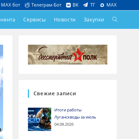
MAX бот
Телеграм-Бот
ВК
ТГ
MAX
онента
Сервисы
Новости
Закупки
Свежие записи
Итоги работы
Луганскводы за июль
04.08.2026