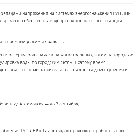
 перепадами напряжения на системах энергоснабжения ГУП ЛНР
а временно
обесточены водопроводные насосные станции
я в прежний режим их работы.
в и резервуаров сначала на магистральных, затем на городски
гулировка воды по городским сетям. Поэтому время
ет зависеть от места жительства, этажности домостроения и
Зоринску, Артемовску — до 3 сентября;
снабжения ГУП ЛНР «Лугансквода» продолжает работать при