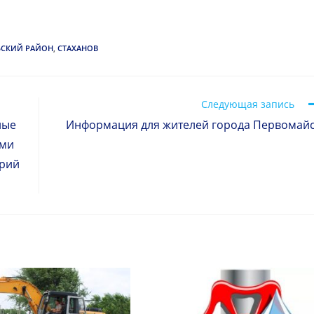
ЬСКИЙ РАЙОН
,
СТАХАНОВ
Следующая запись
ные
Информация для жителей города Первомай
ами
орий