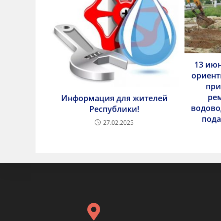
13 июн
ориент
при
ре
Информация для жителей
водово
Республики!
пода
27.02.2025