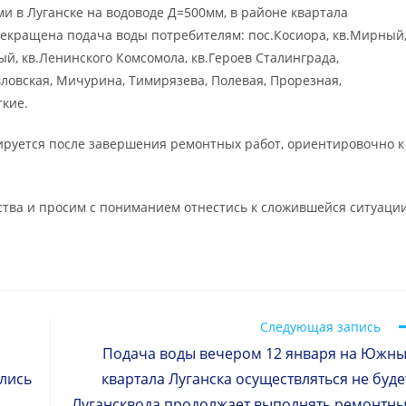
и в Луганске на водоводе Д=500мм, в районе квартала
екращена подача воды потребителям: пос.Косиора, кв.Мирный
ый, кв.Ленинского Комсомола, кв.Героев Сталинграда,
вловская, Мичурина, Тимирязева, Полевая, Прорезная,
ткие.
руется после завершения ремонтных работ, ориентировочно к
тва и просим с пониманием отнестись к сложившейся ситуации
Следующая запись
Подача воды вечером 12 января на Южн
ались
квартала Луганска осуществляться не буде
Лугансквода продолжает выполнять ремонтн