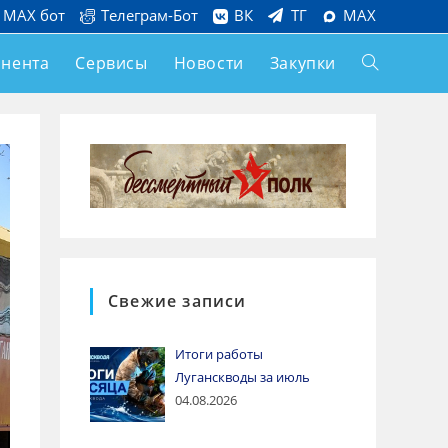
MAX бот
Телеграм-Бот
ВК
ТГ
MAX
онента
Сервисы
Новости
Закупки
Свежие записи
Итоги работы
Луганскводы за июль
04.08.2026