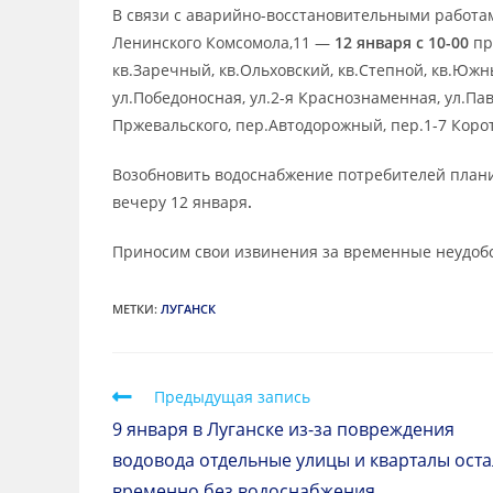
В связи с аварийно-восстановительными работам
Ленинского Комсомола,11 —
12 января с 10-00
пр
кв.Заречный, кв.Ольховский, кв.Степной, кв.Южн
ул.Победоносная, ул.2-я Краснознаменная, ул.Па
Пржевальского, пер.Автодорожный, пер.1-7 Коро
Возобновить водоснабжение потребителей плани
вечеру 12 января
.
Приносим свои извинения за временные неудобс
МЕТКИ
:
ЛУГАНСК
Предыдущая запись
9 января в Луганске из-за повреждения
водовода отдельные улицы и кварталы ост
временно без водоснабжения