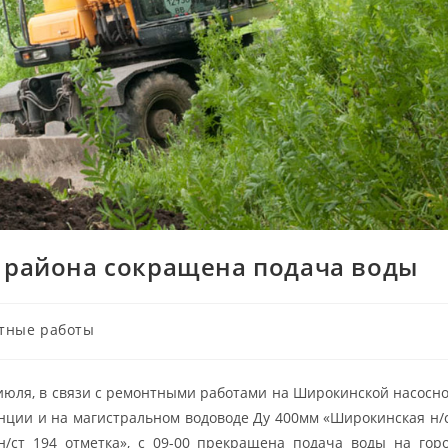
 района сокращена подача воды
тные работы
июля, в связи с ремонтными работами на Широкинской насосн
нции и на магистральном водоводе Ду 400мм «Широкинская н/
/ст 194 отметка», с 09-00 прекращена подача воды на гор