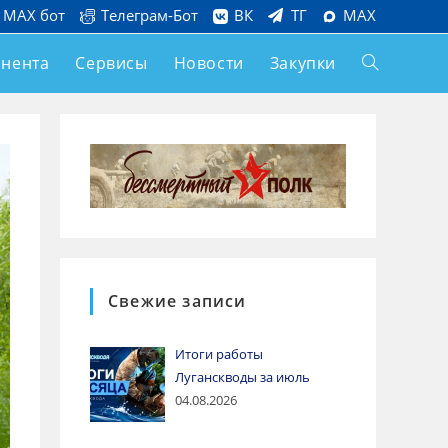
MAX бот
Телеграм-Бот
ВК
ТГ
MAX
онента
Сервисы
Новости
Закупки
Свежие записи
Итоги работы
Луганскводы за июль
04.08.2026