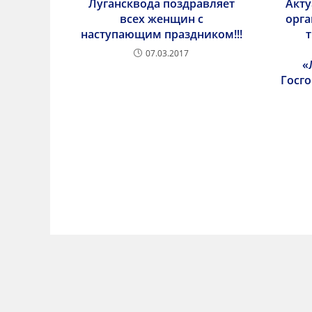
Лугансквода поздравляет
Акт
всех женщин с
орга
наступающим праздником!!!
07.03.2017
«
Госг