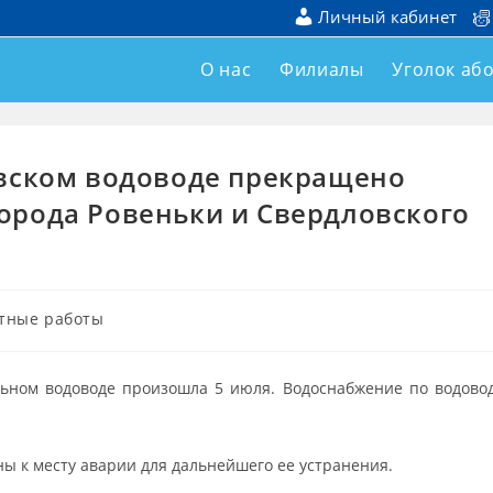
Личный кабинет
О нас
Филиалы
Уголок аб
овском водоводе прекращено
орода Ровеньки и Свердловского
тные работы
ьном водоводе произошла 5 июля. Водоснабжение по водово
 к месту аварии для дальнейшего ее устранения.