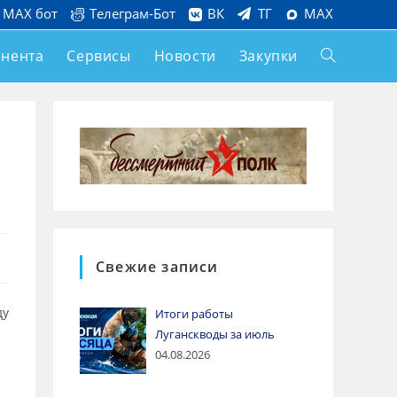
MAX бот
Телеграм-Бот
ВК
ТГ
MAX
онента
Сервисы
Новости
Закупки
Свежие записи
ду
Итоги работы
Луганскводы за июль
04.08.2026