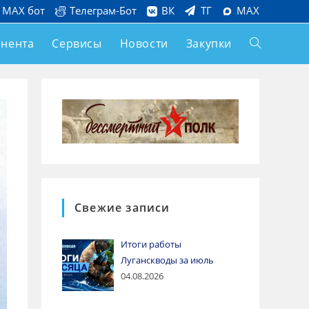
MAX бот
Телеграм-Бот
ВК
ТГ
MAX
онента
Сервисы
Новости
Закупки
Свежие записи
Итоги работы
Луганскводы за июль
04.08.2026