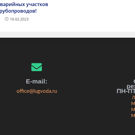
аварийных участков
рубопроводов!
16.02.2023
E-mail:
ре
ПН-ПТ
office@lugvoda.ru
Л
М
М
М