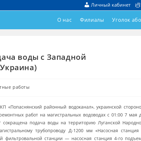
Личный кабинет
О нас
Филиалы
Уголок аб
дача воды с Западной
(Украина)
тные работы
 КП «Попаснянский районный водоканал», украинской сторон
ремонтных работ на магистральных водоводах с 01:00 7 мая 
ет сокращена подача воды на территорию Луганской Народн
агистральному трубопроводу Д-1200 мм «Насосная станция
й фильтровальной станции — насосная станция 4-го подъе