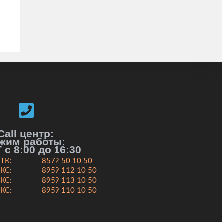
Call центр:
жим работы:
 с 8:00 до 16:30
ТК:
8572 50 10 50
КС:
8959 112 10 50
КС:
8959 113 10 50
КС:
8959 110 10 50