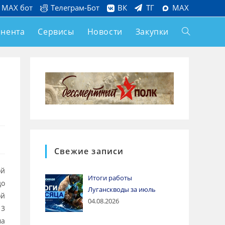
MAX бот
Телеграм-Бот
ВК
ТГ
MAX
онента
Сервисы
Новости
Закупки
Свежие записи
ой
Итоги работы
до
Луганскводы за июль
ой
04.08.2026
 3
ма